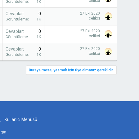
celikci
Görüntüleme
1K
Cevaplar
0
27 Eki 2020
celikci
Görüntüleme
1K
Cevaplar
0
27 Eki 2020
celikci
Görüntüleme
1K
Cevaplar
0
27 Eki 2020
celikci
Görüntüleme
1K
Buraya mesaj yazmak için üye olmanız gereklidir.
Kullanıcı Menüsü
gin