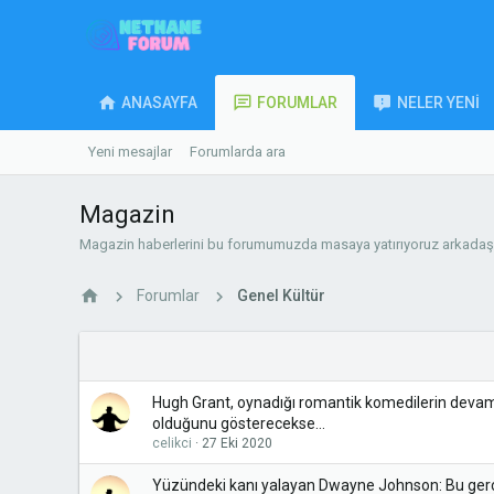
ANASAYFA
FORUMLAR
NELER YENI
Yeni mesajlar
Forumlarda ara
Magazin
Magazin haberlerini bu forumumuzda masaya yatırıyoruz arkadaşl
Forumlar
Genel Kültür
Hugh Grant, oynadığı romantik komedilerin devam f
olduğunu gösterecekse...
celikci
27 Eki 2020
Yüzündeki kanı yalayan Dwayne Johnson: Bu gerç