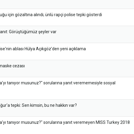
ğu için gözaltına alındı; ünlü rapçi polise tepki gösterdi
yanıt: Görüştüğümüz şeyler var
se'nin ablası Hülya Açıkgöz'den yeni açıklama
 maske cezası
oca'yı tanıyor musunuz?" sorularına yanıt verememesiyle sosyal
r'a tepki: Sen kimsin, bu ne hakkın var?
Koca'yı tanıyor musunuz?" sorularına yanıt veremeyen MISS Turkey 2018