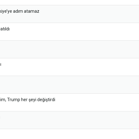
rkiye’ye adım atamaz
tıldı
ı
m, Trump her şeyi değiştirdi
ı