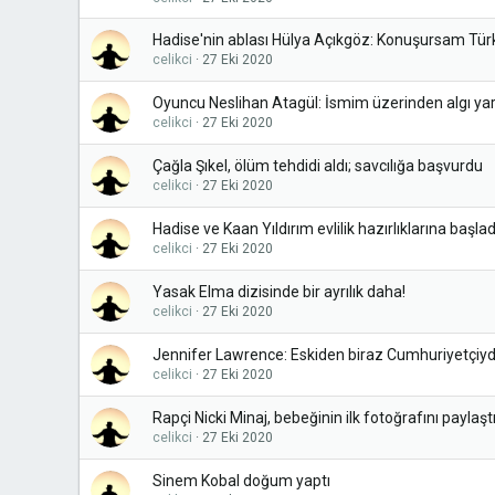
Hadise'nin ablası Hülya Açıkgöz: Konuşursam Tü
celikci
27 Eki 2020
Oyuncu Neslihan Atagül: İsmim üzerinden algı yara
celikci
27 Eki 2020
Çağla Şıkel, ölüm tehdidi aldı; savcılığa başvurdu
celikci
27 Eki 2020
Hadise ve Kaan Yıldırım evlilik hazırlıklarına başlad
celikci
27 Eki 2020
Yasak Elma dizisinde bir ayrılık daha!
celikci
27 Eki 2020
Jennifer Lawrence: Eskiden biraz Cumhuriyetçiydi
celikci
27 Eki 2020
Rapçi Nicki Minaj, bebeğinin ilk fotoğrafını paylaşt
celikci
27 Eki 2020
Sinem Kobal doğum yaptı