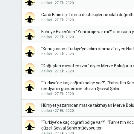
celikci
27 Eki 2020
Cardi B'nin eşi Trump destekçilerine silah doğrulttu
celikci
27 Eki 2020
Fahriye Evcen'den "Yeni proje var mı?" sorusuna 
celikci
27 Eki 2020
"Konuşursam Türkiye’ye adım atamaz" diyen Hadi
celikci
27 Eki 2020
"Doğuştan mesafem var" diyen Merve Boluğur'a
celikci
27 Eki 2020
"Türkiye’de kaç coğrafi bölge var?", "Fahrettin K
medyanın gündemine oturan Şevval Şahin
celikci
27 Eki 2020
Hürriyet yazarından maske takmayan Merve Boluğu
celikci
27 Eki 2020
"Türkiye’de kaç coğrafi bölge var?", "Fahrettin 
güzeli Şevval Şahin stüdyoyu ter
celikci
27 Eki 2020