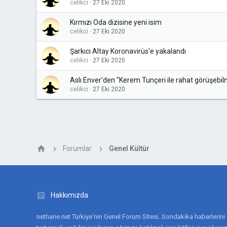
celikci
27 Eki 2020
Kırmızı Oda dizisine yeni isim
celikci
27 Eki 2020
Şarkıcı Altay Koronavirüs'e yakalandı
celikci
27 Eki 2020
Aslı Enver'den "Kerem Tunçeri ile rahat görüşebilme
celikci
27 Eki 2020
Forumlar
Genel Kültür
Hakkımızda
nethane.net Türkiye'nin Genel Forum Sitesi. Sondakika haberlerini