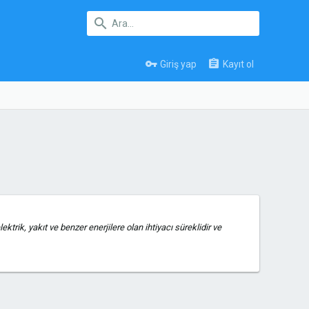
Giriş yap
Kayıt ol
ktrik, yakıt ve benzer enerjilere olan ihtiyacı süreklidir ve