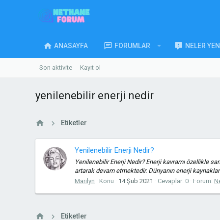
ANASAYFA
FORUMLAR
NELER YEN
Son aktivite
Kayıt ol
yenilenebilir enerji nedir
Etiketler
Yenilenebilir Enerji Nedir?
Yenilenebilir Enerji Nedir? Enerji kavramı özellikle sa
artarak devam etmektedir. Dünyanın enerji kaynakları k
Marilyn
Konu
14 Şub 2021
Cevaplar: 0
Forum:
N
Etiketler