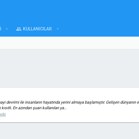
I
KULLANICILAR
nayi devrimi ile insanların hayatında yerini almaya başlamıştır. Gelişen dünyanın ele
ısıtlı. En azından şuan kullanılan ya...
edir