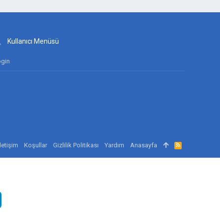
Kullanıcı Menüsü
gin
İletişim
Koşullar
Gizlilik Politikası
Yardım
Anasayfa
R
S
S