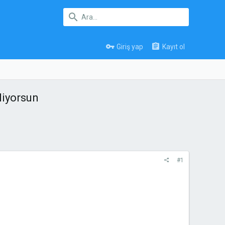
Giriş yap
Kayıt ol
liyorsun
#1