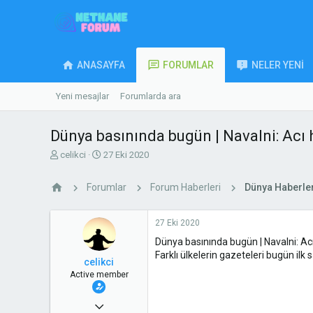
ANASAYFA
FORUMLAR
NELER YENI
Yeni mesajlar
Forumlarda ara
Dünya basınında bugün | Navalni: Acı
K
B
celikci
27 Eki 2020
o
a
n
ş
Forumlar
Forum Haberleri
Dünya Haberler
u
l
y
a
u
n
27 Eki 2020
b
g
Dünya basınında bugün | Navalni: A
a
ı
ş
ç
Farklı ülkelerin gazeteleri bugün ilk 
celikci
l
t
Active member
a
a
t
r
25 Eyl 2020
a
i