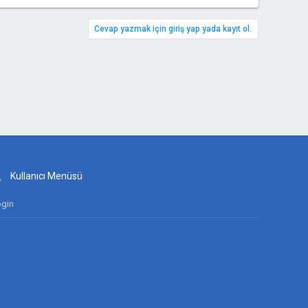
Cevap yazmak için giriş yap yada kayıt ol.
Kullanıcı Menüsü
gin