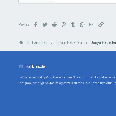
n
h
6,589
i
0
36
Facebook
Twitter
Reddit
Pinterest
Tumblr
WhatsApp
E-posta
Link
Paylaş:
Forumlar
Forum Haberleri
Dünya Haberler
Hakkımızda
nethane.net Türkiye'nin Genel Forum Sitesi. Sondakika haberlerini
tartışmak ve bilgi paylaşım ağımıza katılmak için lütfen üye olunuz