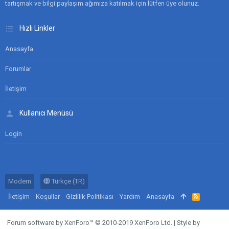
tartışmak ve bilgi paylaşım ağımıza katılmak için lütfen üye olunuz.
Hızlı Linkler
Anasayfa
Forumlar
İletişim
Kullanıcı Menüsü
Login
Modern
Türkçe (TR)
İletişim
Koşullar
Gizlilik Politikası
Yardım
Anasayfa
R
S
S
Forum software by XenForo™
© 2010-2019 XenForo Ltd.
|
Style by