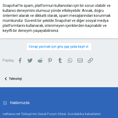
Snapchat'te spam, platformun kullanıcıları için bir sorun olabilir ve
kullanıcı deneyimini olumsuz yönde etkileyebilir. Ancak, doğru
önlemleri alarak ve dikkatli olarak, spam mesajlarından korunmak
mümkündür. Güvenli bir şekilde Snapchat ve diğer sosyal medya
platformlarını kullanarak, istenmeyen içeriklerden kaçınabilir ve
keyifli bir deneyim yaşayabilirsiniz.
Cevap yazmak için giriş yap yada kayıt ol.
Facebook
Twitter
Reddit
Pinterest
Tumblr
WhatsApp
E-posta
Link
Paylaş:
Teknoloji
Hakkımızda
nethane.net Türkiye'nin Genel Forum Sitesi. Sondakika haberlerini