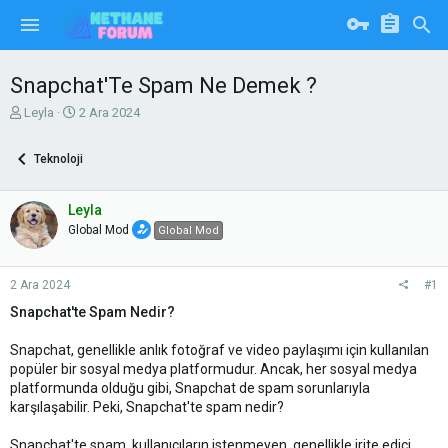
Snapchat'Te Spam Ne Demek ?
K
B
Leyla
2 Ara 2024
o
a
n
ş
Teknoloji
u
l
y
a
u
n
Leyla
b
g
Global Mod
Global Mod
a
ı
ş
ç
l
t
2 Ara 2024
#1
a
a
t
r
Snapchat'te Spam Nedir?
a
i
n
h
Snapchat, genellikle anlık fotoğraf ve video paylaşımı için kullanılan
i
popüler bir sosyal medya platformudur. Ancak, her sosyal medya
platformunda olduğu gibi, Snapchat de spam sorunlarıyla
karşılaşabilir. Peki, Snapchat'te spam nedir?
Snapchat'te spam, kullanıcıların istenmeyen, genellikle irite edici