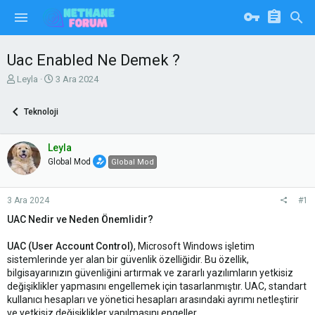
Uac Enabled Ne Demek ?
K
B
Leyla
3 Ara 2024
o
a
n
ş
Teknoloji
u
l
y
a
u
n
Leyla
b
g
Global Mod
Global Mod
a
ı
ş
ç
l
t
3 Ara 2024
#1
a
a
t
r
UAC Nedir ve Neden Önemlidir?
a
i
n
h
UAC (User Account Control)
, Microsoft Windows işletim
i
sistemlerinde yer alan bir güvenlik özelliğidir. Bu özellik,
bilgisayarınızın güvenliğini artırmak ve zararlı yazılımların yetkisiz
değişiklikler yapmasını engellemek için tasarlanmıştır. UAC, standart
kullanıcı hesapları ve yönetici hesapları arasındaki ayrımı netleştirir
ve yetkisiz değişiklikler yapılmasını engeller.