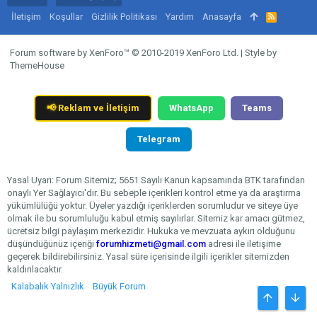
İletişim
Koşullar
Gizlilik Politikası
Yardım
Anasayfa
R
S
S
Forum software by XenForo™
© 2010-2019 XenForo Ltd.
|
Style by
ThemeHouse
📢
Reklam ve İletişim
WhatsApp
Teams
Telegram
Yasal Uyarı: Forum Sitemiz; 5651 Sayılı Kanun kapsamında BTK tarafından
onaylı Yer Sağlayıcı'dır. Bu sebeple içerikleri kontrol etme ya da araştırma
yükümlülüğü yoktur. Üyeler yazdığı içeriklerden sorumludur ve siteye üye
olmak ile bu sorumluluğu kabul etmiş sayılırlar. Sitemiz kar amacı gütmez,
ücretsiz bilgi paylaşım merkezidir. Hukuka ve mevzuata aykırı olduğunu
düşündüğünüz içeriği
forumhizmeti@gmail.com
adresi ile iletişime
geçerek bildirebilirsiniz. Yasal süre içerisinde ilgili içerikler sitemizden
kaldırılacaktır.
Kalabalık Yalnızlık
Büyük Forum
ÜST
ALT