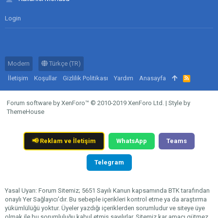
Login
Modern
Türkçe (TR)
İletişim
Koşullar
Gizlilik Politikası
Yardım
Anasayfa
R
S
S
Forum software by XenForo™
© 2010-2019 XenForo Ltd.
|
Style by
ThemeHouse
📢
Reklam ve İletişim
WhatsApp
Teams
Telegram
Yasal Uyarı: Forum Sitemiz; 5651 Sayılı Kanun kapsamında BTK tarafından
onaylı Yer Sağlayıcı'dır. Bu sebeple içerikleri kontrol etme ya da araştırma
yükümlülüğü yoktur. Üyeler yazdığı içeriklerden sorumludur ve siteye üye
olmak ile bu sorumluluğu kabul etmiş sayılırlar. Sitemiz kar amacı gütmez,