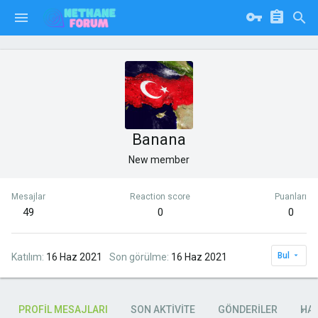
Banana
New member
Mesajlar
Reaction score
Puanları
49
0
0
Bul
Katılım
16 Haz 2021
Son görülme
16 Haz 2021
PROFIL MESAJLARI
SON AKTIVITE
GÖNDERILER
HA