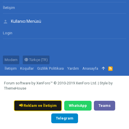
İletişim
Kullanıcı Menüsü
Login
Modern
Türkçe (TR)
İletişim
Koşullar
Gizlilik Politikası
Yardım
Anasayfa
R
S
S
Forum software by XenForo™
© 2010-2019 XenForo Ltd.
|
Style by
ThemeHouse
📢
Reklam ve İletişim
WhatsApp
Teams
Telegram