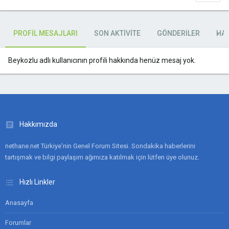
PROFIL MESAJLARI
SON AKTIVITE
GÖNDERILER
HA
Beykozlu adlı kullanıcının profili hakkında henüz mesaj yok.
Hakkımızda
nethane.net Türkiye'nin Genel Forum Sitesi. Sondakika haberlerini
tartışmak ve bilgi paylaşım ağımıza katılmak için lütfen üye olunuz.
Hızlı Linkler
Anasayfa
Forumlar