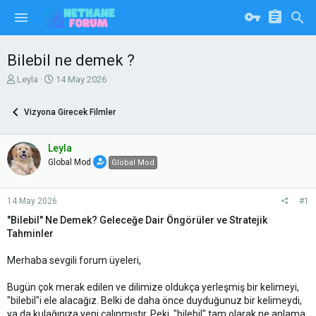
Bilebil ne demek ?
K
B
Leyla
14 May 2026
o
a
n
ş
Vizyona Girecek Filmler
u
l
y
a
u
n
Leyla
b
g
Global Mod
Global Mod
a
ı
ş
ç
l
t
14 May 2026
#1
a
a
t
r
"Bilebil" Ne Demek? Geleceğe Dair Öngörüler ve Stratejik
a
i
Tahminler
n
h
i
Merhaba sevgili forum üyeleri,
Bugün çok merak edilen ve dilimize oldukça yerleşmiş bir kelimeyi,
"bilebil"i ele alacağız. Belki de daha önce duyduğunuz bir kelimeydi,
ya da kulağınıza yeni çalınmıştır. Peki, "bilebil" tam olarak ne anlama