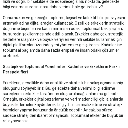
hızlı ve doğru bir şekilde elde edebileceğiz. Bu noktada, gelecekte
bilgi edinme sürecini nasıl daha verimli hale getirebiliriz?
Günümüzün ve geleceğin toplumu, kişisel ve kolektif bilinç seviyesini
artırmak adına dijital araçlar kullanacak. Özellikle erkeklerin stratejik
düşünme biçimleri ve kadınların insan odaklı toplumsal bakış açıları,
bu sürecin şekillenmesinde etkili olacak. Erkekler daha çok, stratejik
hedeflere ulaşmak ve büyük veriyi en verimli şekilde kullanmak için
dijital platformlar üzerinde yeni yöntemler geliştirecek. Kadınlar ise
toplumsal bağlamda daha fazla empati ve insan odaklı çözümler
üretecek.
Stratejik ve Toplumsal Yönelimler: Kadınlar ve Erkeklerin Farklı
Perspektifleri
Erkeklerin, genellikle daha analitik ve stratejik bir bakış açısına sahip
olduğunu söyleyebiliriz. Bu, gelecekte daha verimli bilgi edinme
süreçlerinin erkekler tarafından oluşturulacağı anlamına gelebilir.
Örneğin, erkekler dijital pazarlama ve veri madenciliği gibi alanlarda
büyük ilerlemeler kaydederek, bilgiyi hızlıca analiz etme ve stratejik
hamleler yapma konusunda öncülük edebilir. Ancak, bu süreç
sadece stratejiden ibaret olmayacak. Toplumsal etkiler de büyük bir
rol oynayacak.