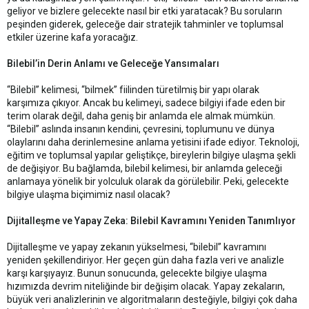
geliyor ve bizlere gelecekte nasıl bir etki yaratacak? Bu soruların
peşinden giderek, geleceğe dair stratejik tahminler ve toplumsal
etkiler üzerine kafa yoracağız.
Bilebil’in Derin Anlamı ve Geleceğe Yansımaları
“Bilebil” kelimesi, “bilmek” fiilinden türetilmiş bir yapı olarak
karşımıza çıkıyor. Ancak bu kelimeyi, sadece bilgiyi ifade eden bir
terim olarak değil, daha geniş bir anlamda ele almak mümkün.
“Bilebil” aslında insanın kendini, çevresini, toplumunu ve dünya
olaylarını daha derinlemesine anlama yetisini ifade ediyor. Teknoloji,
eğitim ve toplumsal yapılar geliştikçe, bireylerin bilgiye ulaşma şekli
de değişiyor. Bu bağlamda, bilebil kelimesi, bir anlamda geleceği
anlamaya yönelik bir yolculuk olarak da görülebilir. Peki, gelecekte
bilgiye ulaşma biçimimiz nasıl olacak?
Dijitalleşme ve Yapay Zeka: Bilebil Kavramını Yeniden Tanımlıyor
Dijitalleşme ve yapay zekanın yükselmesi, “bilebil” kavramını
yeniden şekillendiriyor. Her geçen gün daha fazla veri ve analizle
karşı karşıyayız. Bunun sonucunda, gelecekte bilgiye ulaşma
hızımızda devrim niteliğinde bir değişim olacak. Yapay zekaların,
büyük veri analizlerinin ve algoritmaların desteğiyle, bilgiyi çok daha