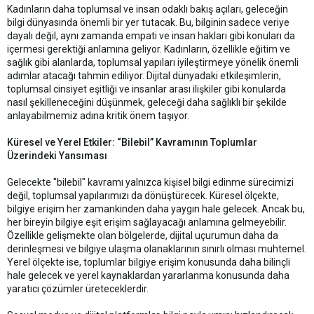
Kadınların daha toplumsal ve insan odaklı bakış açıları, geleceğin
bilgi dünyasında önemli bir yer tutacak. Bu, bilginin sadece veriye
dayalı değil, aynı zamanda empati ve insan hakları gibi konuları da
içermesi gerektiği anlamına geliyor. Kadınların, özellikle eğitim ve
sağlık gibi alanlarda, toplumsal yapıları iyileştirmeye yönelik önemli
adımlar atacağı tahmin ediliyor. Dijital dünyadaki etkileşimlerin,
toplumsal cinsiyet eşitliği ve insanlar arası ilişkiler gibi konularda
nasıl şekilleneceğini düşünmek, geleceği daha sağlıklı bir şekilde
anlayabilmemiz adına kritik önem taşıyor.
Küresel ve Yerel Etkiler: “Bilebil” Kavramının Toplumlar
Üzerindeki Yansıması
Gelecekte "bilebil" kavramı yalnızca kişisel bilgi edinme sürecimizi
değil, toplumsal yapılarımızı da dönüştürecek. Küresel ölçekte,
bilgiye erişim her zamankinden daha yaygın hale gelecek. Ancak bu,
her bireyin bilgiye eşit erişim sağlayacağı anlamına gelmeyebilir.
Özellikle gelişmekte olan bölgelerde, dijital uçurumun daha da
derinleşmesi ve bilgiye ulaşma olanaklarının sınırlı olması muhtemel.
Yerel ölçekte ise, toplumlar bilgiye erişim konusunda daha bilinçli
hale gelecek ve yerel kaynaklardan yararlanma konusunda daha
yaratıcı çözümler üreteceklerdir.