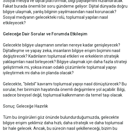
Sosyal medya ve dijital platformlar, bilgi paylaşımını hızlandıracak.
Fakat burada önemli bir soru gündeme geliyor: Dijital dünyada doğru
bilgiye ulaşmak, yanlış bilginin yayılmasından nasıl korunacak?
Sosyal medyanın gelecekteki rolü, toplumsal yapıları nasıl
etkileyecek?
Geleceğe Dair Sorular ve Forumda Etkileşim
Gelecekte bilgiye ulaşmanın sınırları nereye kadar genişleyecek?
Dijitalleşme ve yapay zeka, insanların bilgiye erişim biçimini nasıl
değiştirecek? Kadınların toplumsal etkileri ve erkeklerin stratejik
yaklaşımları nasıl birleşecek? Bilgiye ulaşmak için daha fazla strateji
geliştirmek mi, yoksa insan odaklı çözümlerle toplumsal yapıyı
iyileştirmek mi daha ön planda olacak?
Gelecekte, "bilebil" kavramı toplumsal yapıyı nasıl dönüştürecek? Bu
sorular, her birimizin hayatında önemli değişimlere yol açabilir. Bilgi,
sadece bireysel değil, toplumsal kalkınmanın da temel taşı olacak.
Sonuç: Geleceğe Hazırlık
Tüm bu öngörüleri göz önünde bulundurduğumuzda, gelecekte
bilgiye erişim şeklimiz daha hızlı, daha stratejik ve daha toplumsal
bir hale gelecek. Ancak, bu sürecin nasıl şekilleneceği, bizim bu