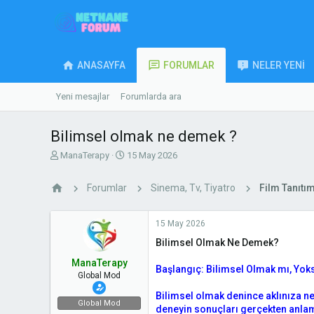
ANASAYFA
FORUMLAR
NELER YENI
Yeni mesajlar
Forumlarda ara
Bilimsel olmak ne demek ?
K
B
ManaTerapy
15 May 2026
o
a
n
ş
Forumlar
Sinema, Tv, Tiyatro
Film Tanıtım
u
l
y
a
u
n
15 May 2026
b
g
Bilimsel Olmak Ne Demek?
a
ı
ş
ç
ManaTerapy
l
t
Başlangıç: Bilimsel Olmak mı, Yok
Global Mod
a
a
t
r
Bilimsel olmak denince aklınıza ne
Global Mod
a
i
deneyin sonuçları gerçekten anlaml