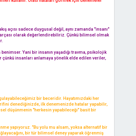
emleri kullanır. Olası hataları görmek için denemeler
 bakış açısı sadece duygusal değil, aynı zamanda "insanı"
r parçası olarak değerlendirebiliriz. Çünkü bilimsel olmak
r.
m benimser. Yani bir insanın yaşadığı travma, psikolojik
 çünkü insanları anlamaya yönelik elde edilen veriler,
gulayabileceğimiz bir beceridir. Hayatımızdaki her
ifini denediğinizde, ilk denemenizde hatalar yapabilir,
imsel düşünmenin "herkesin yapabileceği" basit bir
me yapıyoruz. "Bu yolu mu alsam, yoksa alternatif bir
layacağını, bir tür bilimsel deney yaparak öğrenmiş