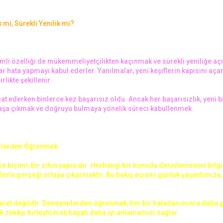
mi, Sürekli Yenilik mi?
li özelliği de mükemmeliyetçilikten kaçınmak ve sürekli yeniliğe açı
 hata yapmayı kabul ederler. Yanılmalar, yeni keşiflerin kapısını açan
rlikte şekillenir.
 ederken binlerce kez başarısız oldu. Ancak her başarısızlık, yeni bi
 başa çıkmak ve doğruyu bulmaya yönelik süreci kabullenmek.
imlerden Öğrenmek
e biçimi, bir zihin yapısıdır. Herhangi bir konuda derinlemesine bilg
rle gerçeği ortaya çıkarmaktır. Bu bakış açısını günlük yaşantımıza, i
aret değildir. Deneyimlerden öğrenmek, her bir hatadan sonra daha g
ik zekâyı birleştirerek hayatı daha iyi anlamamızı sağlar.