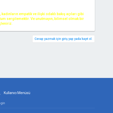
dınların empatik ve ilişki odaklı bakış açıları gibi
tutum sergilemektir. Ve unutmayın, bilimsel olmak bir
leniriz.
Cevap yazmak için giriş yap yada kayıt ol.
Kullanıcı Menüsü
gin