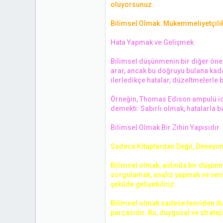
oluyorsunuz.
Bilimsel Olmak: Mükemmeliyetçilik 
Hata Yapmak ve Gelişmek
Bilimsel düşünmenin bir diğer önem
arar, ancak bu doğruyu bulana kadar
ilerledikçe hatalar, düzeltmelerle bi
Örneğin, Thomas Edison ampulü icat
demekti: Sabırlı olmak, hatalarla
Bilimsel Olmak Bir Zihin Yapısıdır
Sadece Kitaplardan Değil, Deney
Bilimsel olmak, aslında bir düşünm
sorgulamak, analiz yapmak ve verile
şekilde gelişebiliriz.
Bilimsel olmak sadece teoriden ib
parçasıdır. Bu, duygusal ve stratej