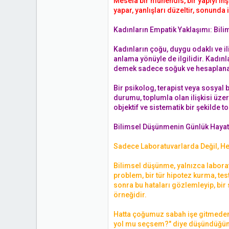
Mesela bir mühendis, bir yapıyı inş
yapar, yanlışları düzeltir, sonunda 
Kadınların Empatik Yaklaşımı: Bil
Kadınların çoğu, duygu odaklı ve il
anlama yönüyle de ilgilidir. Kadınla
demek sadece soğuk ve hesaplanabi
Bir psikolog, terapist veya sosyal 
durumu, toplumla olan ilişkisi üze
objektif ve sistematik bir şekilde to
Bilimsel Düşünmenin Günlük Haya
Sadece Laboratuvarlarda Değil, He
Bilimsel düşünme, yalnızca laborat
problem, bir tür hipotez kurma, te
sonra bu hataları gözlemleyip, bir 
örneğidir.
Hatta çoğumuz sabah işe gitmeden 
yol mu seçsem?" diye düşündüğünüz