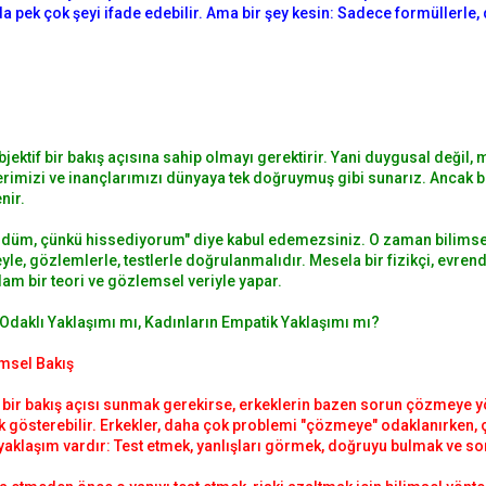
da pek çok şeyi ifade edebilir. Ama bir şey kesin: Sadece formüllerle,
jektif bir bakış açısına sahip olmayı gerektirir. Yani duygusal değil,
imizi ve inançlarımızı dünyaya tek doğruymuş gibi sunarız. Ancak bili
nir.
ördüm, çünkü hissediyorum" diye kabul edemezsiniz. O zaman bilims
le, gözlemlerle, testlerle doğrulanmalıdır. Mesela bir fizikçi, evrend
ğlam bir teori ve gözlemsel veriyle yapar.
Odaklı Yaklaşımı mı, Kadınların Empatik Yaklaşımı mı?
imsel Bakış
i bir bakış açısı sunmak gerekirse, erkeklerin bazen sorun çözmeye y
gösterebilir. Erkekler, daha çok problemi "çözmeye" odaklanırken, 
 yaklaşım vardır: Test etmek, yanlışları görmek, doğruyu bulmak ve son