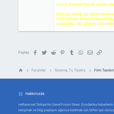
Sonuç: Bilimsel Olmak, Hayatın Ke
Bilimsel olmak, gerçekleri anlamak 
farklı yollarla bilimsel düşünceye 
yolculuktur; her adımda yeni şeyler
Facebook
Twitter
Reddit
Pinterest
Tumblr
WhatsApp
E-posta
Link
Paylaş:
Forumlar
Sinema, Tv, Tiyatro
Film Tanıtım
Hakkımızda
nethane.net Türkiye'nin Genel Forum Sitesi. Sondakika haberlerini
tartışmak ve bilgi paylaşım ağımıza katılmak için lütfen üye olunuz