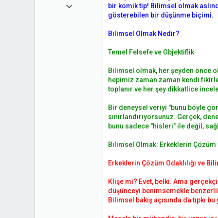
n
h
16 Haz 2021
bir komik tip! Bilimsel olmak aslın
i
gösterebilen bir düşünme biçimi.
4,930
Bilimsel Olmak Nedir?
0
0
Temel Felsefe ve Objektiflik
Bilimsel olmak, her şeyden önce ob
hepimiz zaman zaman kendi fikirler
toplanır ve her şey dikkatlice incele
Bir deneysel veriyi "bunu böyle g
sınırlandırıyorsunuz. Gerçek, deney
bunu sadece "hisleri" ile değil, sa
Bilimsel Olmak: Erkeklerin Çözüm 
Erkeklerin Çözüm Odaklılığı ve Bil
Klişe mi? Evet, belki. Ama gerçekç
düşünceyi benimsemekle benzerlik 
Bilimsel bakış açısında da tıpkı bu