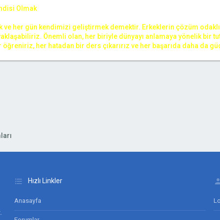
ndisi Olmak
ve her gün kendimizi geliştirmek demektir. Erkeklerin çözüm odaklı, ka
yaklaşabiliriz. Önemli olan, her biriyle dünyayı anlamaya yönelik bir 
 öğreniriz, her hatadan bir ders çıkarırız ve her başarıda daha da güç
ları
Hızlı Linkler
Anasayfa
Lo
.
Forumlar