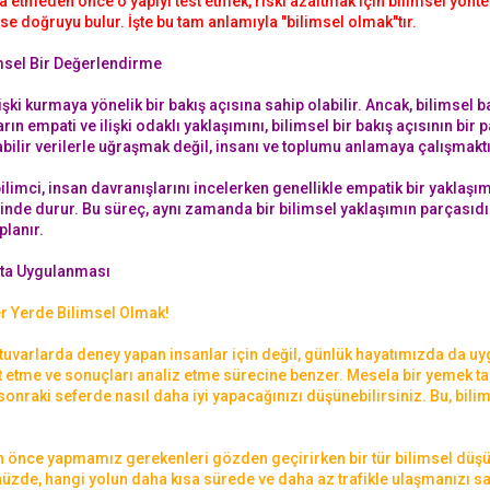
a etmeden önce o yapıyı test etmek, riski azaltmak için bilimsel yönt
ise doğruyu bulur. İşte bu tam anlamıyla "bilimsel olmak"tır.
imsel Bir Değerlendirme
işki kurmaya yönelik bir bakış açısına sahip olabilir. Ancak, bilimsel
rın empati ve ilişki odaklı yaklaşımını, bilimsel bir bakış açısının bi
lir verilerle uğraşmak değil, insanı ve toplumu anlamaya çalışmaktı
bilimci, insan davranışlarını incelerken genellikle empatik bir yaklaşı
rinde durur. Bu süreç, aynı zamanda bir bilimsel yaklaşımın parçasıdır
planır.
tta Uygulanması
r Yerde Bilimsel Olmak!
uvarlarda deney yapan insanlar için değil, günlük hayatımızda da uy
st etme ve sonuçları analiz etme sürecine benzer. Mesela bir yemek tar
sonraki seferde nasıl daha iyi yapacağınızı düşünebilirsiniz. Bu, bil
önce yapmamız gerekenleri gözden geçirirken bir tür bilimsel düşün
de, hangi yolun daha kısa sürede ve daha az trafikle ulaşmanızı sağ