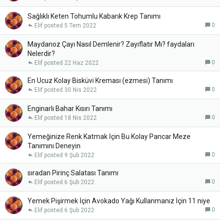
Sağlıklı Keten Tohumlu Kabarık Krep Tanımı
0
Elif
5 Tem 2022
Maydanoz Çayı Nasıl Demlenir? Zayıflatır Mı? faydaları
Nelerdir?
0
Elif
22 Haz 2022
En Ucuz Kolay Bisküvi Kreması (ezmesi) Tanımı
0
Elif
30 Nis 2022
Enginarlı Bahar Kısırı Tanımı
0
Elif
18 Nis 2022
Yemeğinize Renk Katmak İçin Bu Kolay Pancar Meze
Tanımını Deneyin
0
Elif
9 Şub 2022
sıradan Pirinç Salatası Tanımı
0
Elif
6 Şub 2022
Yemek Pişirmek İçin Avokado Yağı Kullanmanız İçin 11 niye
0
Elif
6 Şub 2022