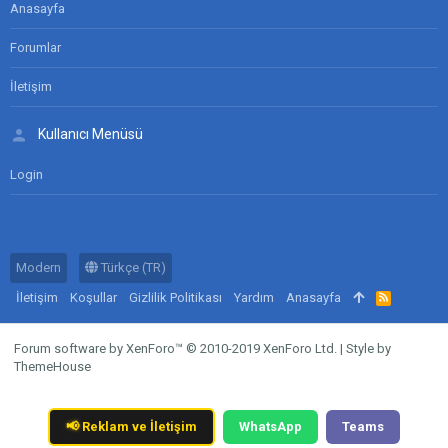
Anasayfa
Forumlar
İletişim
Kullanıcı Menüsü
Login
Modern
Türkçe (TR)
İletişim
Koşullar
Gizlilik Politikası
Yardım
Anasayfa
R
S
S
Forum software by XenForo™
© 2010-2019 XenForo Ltd.
|
Style by
ThemeHouse
📢
Reklam ve İletişim
WhatsApp
Teams